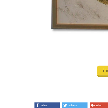
im
teilen
twittern
teilen